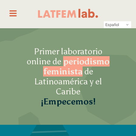
Saltar al contenido
Primer laboratorio online de periodismo femin
LATFEM Lab
Español
Primer laboratorio
online de
periodismo
feminista
de
Latinoamérica y el
Caribe
¡Empecemos!