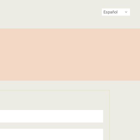
Español
riodismo feminista de Latinoamérica y el Caribe