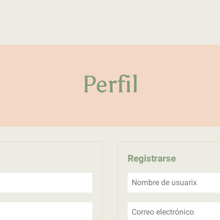
Primer laboratorio online de pe
LATFEM Lab
Perfil
Registrarse
Nombre de usuarix
Correo electrónico