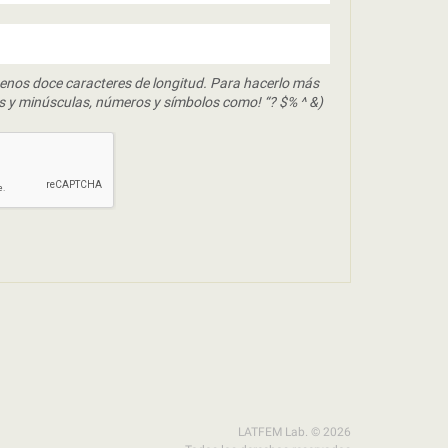
enos doce caracteres de longitud. Para hacerlo más
s y minúsculas, números y símbolos como! “? $% ^ &)
LATFEM Lab. © 2026