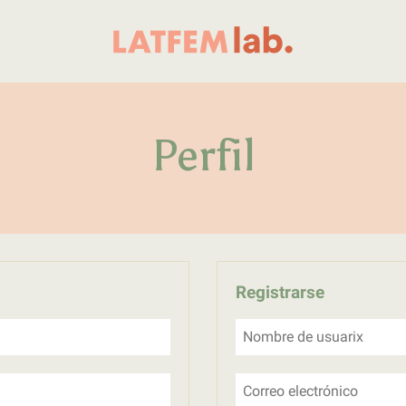
Primer laboratorio online de periodismo femin
LATFEM Lab
Perfil
Registrarse
Nombre de usuarix
Correo electrónico