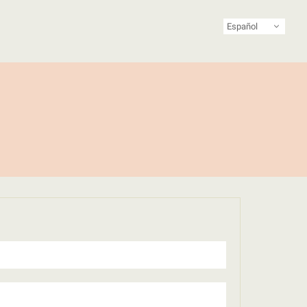
Español
ista de Latinoamérica y el Caribe