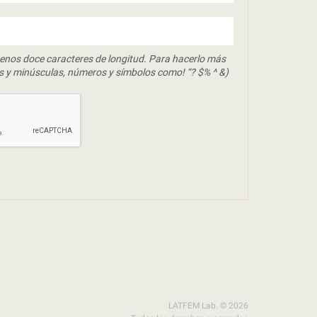
enos doce caracteres de longitud. Para hacerlo más
s y minúsculas, números y símbolos como! “? $% ^ &)
LATFEM Lab. © 2026