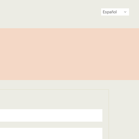
Español
riodismo feminista de Latinoamérica y el Caribe