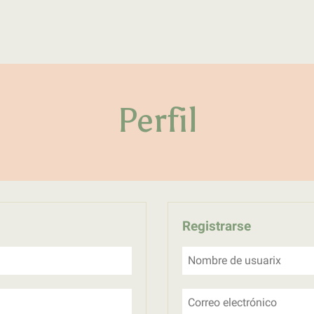
Primer laboratorio online de pe
LATFEM Lab
Perfil
Registrarse
Nombre de usuarix
Correo electrónico