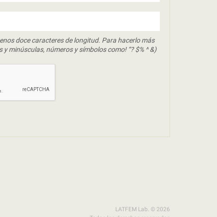
enos doce caracteres de longitud. Para hacerlo más
s y minúsculas, números y símbolos como! “? $% ^ &)
LATFEM Lab. © 2026