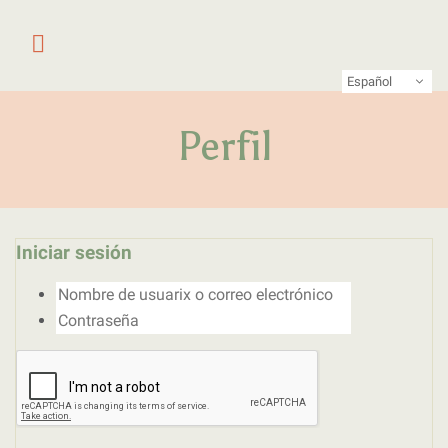
Saltar al contenido
Primer laboratorio online de pe
LATFEM Lab
Español
Perfil
Iniciar sesión
Nombre de usuarix o correo electrónico
Contraseña