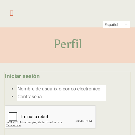
Saltar al contenido
Primer laboratorio online de pe
LATFEM Lab
Español
Perfil
Iniciar sesión
Nombre de usuarix o correo electrónico
Contraseña