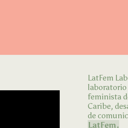
LatFem Lab 
laboratorio
feminista d
Caribe, des
de comunica
LatFem.