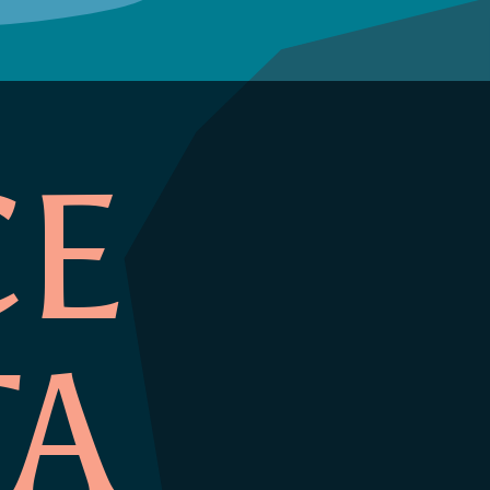
CE
TA