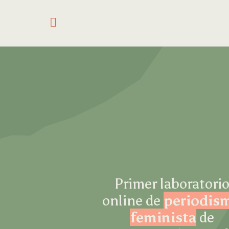
Saltar al contenido
Primer laboratori
online de
periodis
feminista
de