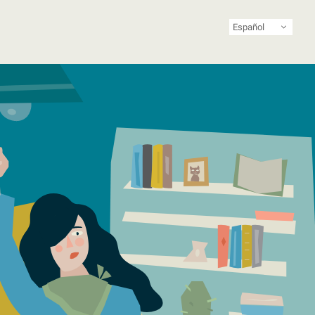
Español
ista de Latinoamérica y el Caribe