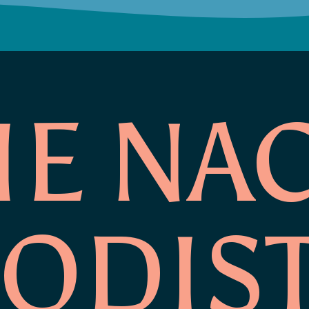
IE NA
IODIS