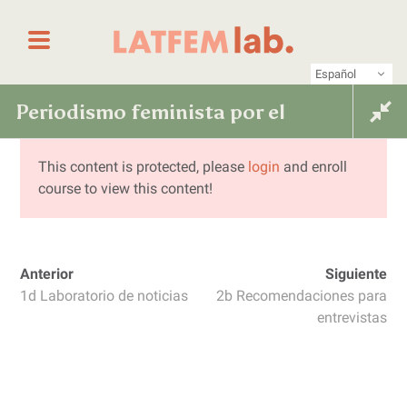
Saltar al contenido
Primer laboratorio online de periodismo femin
LATFEM Lab
Español
Periodismo feminista por el
Periodismo feminista por el derecho
a decidir: hablemos de aborto
derecho a decidir: hablemos
This content is protected, please
login
and enroll
course to view this content!
de aborto
Anterior
Siguiente
1d Laboratorio de noticias
2b Recomendaciones para
entrevistas