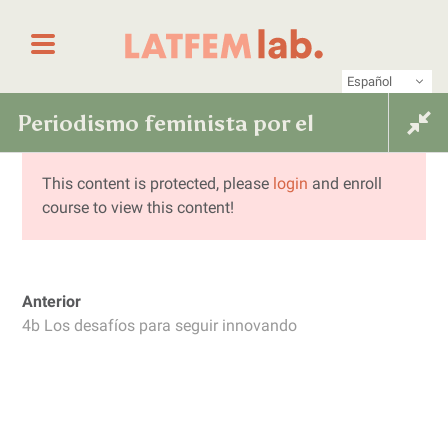
Saltar al contenido
Primer laboratorio online de periodismo femin
LATFEM Lab
Español
Periodismo feminista por el
Periodismo feminista por el derecho
a decidir: hablemos de aborto
derecho a decidir: hablemos
This content is protected, please
login
and enroll
course to view this content!
de aborto
Anterior
4b Los desafíos para seguir innovando