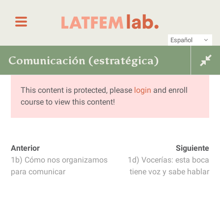
Saltar al contenido
Primer laboratorio online de periodismo femin
LATFEM Lab
Español
Comunicación (estratégica)
Comunicación (estratégica)
feminista desde una mirada de
feminista desde una mirada
This content is protected, please
login
and enroll
niñas, adolescentes y juventudes
course to view this content!
de niñas, adolescentes y
Anterior
Siguiente
juventudes
1b) Cómo nos organizamos
1d) Vocerías: esta boca
para comunicar
tiene voz y sabe hablar