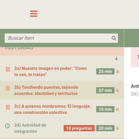
sabe hablar
Saltar al contenido
1e) Actividad de
integración y
12 preguntas
15 min
evaluación
MÓDULO 2: PROTAGONISTAS DE NUESTRAS
HISTORIAS
Comunicación (estratégica) feminista d
4
2a) Nuestra imagen es poder: “Como
25 min
te ven, te tratan”
Ant
2b) Tendiendo puentes, tejiendo
07 min
2a)
acuerdos: Identidad y territorios
2c) A quienes nombramos: El lenguaje,
15 min
una construcción colectiva
2d) Actividad de
10 preguntas
20 min
integración