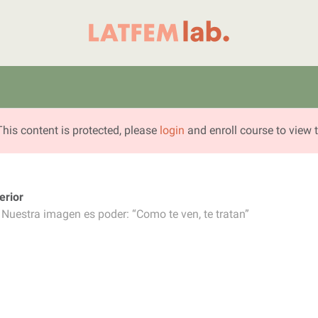
Primer laboratorio online de periodismo femin
LATFEM Lab
esde una mirada de niñas, adolescentes y
This content is protected, please
login
and enroll course to view t
Comunicación
(estratégica) feminista
erior
desde una mirada de
 Nuestra imagen es poder: “Como te ven, te tratan”
niñas, adolescentes y
juventudes