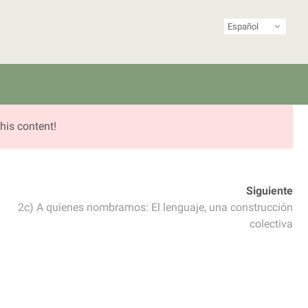
Español
ista de Latinoamérica y el Caribe
 juventudes
his content!
Siguiente
2c) A quienes nombramos: El lenguaje, una construcción
colectiva