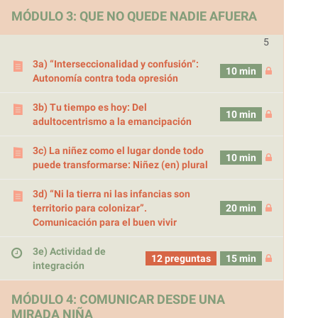
MÓDULO 3: QUE NO QUEDE NADIE AFUERA
5
3a) “Interseccionalidad y confusión”:
10 min
Autonomía contra toda opresión
3b) Tu tiempo es hoy: Del
10 min
adultocentrismo a la emancipación
3c) La niñez como el lugar donde todo
10 min
puede transformarse: Niñez (en) plural
3d) “Ni la tierra ni las infancias son
territorio para colonizar”.
20 min
Comunicación para el buen vivir
3e) Actividad de
12 preguntas
15 min
integración
MÓDULO 4: COMUNICAR DESDE UNA
MIRADA NIÑA