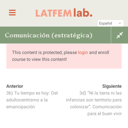
Saltar al contenido
Primer laboratorio online de periodismo femin
LATFEM Lab
Español
Comunicación (estratégica)
Comunicación (estratégica)
feminista desde una mirada de
feminista desde una mirada
This content is protected, please
login
and enroll
niñas, adolescentes y juventudes
course to view this content!
de niñas, adolescentes y
Anterior
Siguiente
juventudes
3b) Tu tiempo es hoy: Del
3d) “Ni la tierra ni las
adultocentrismo a la
infancias son territorio para
emancipación
colonizar”. Comunicación
para el buen vivir