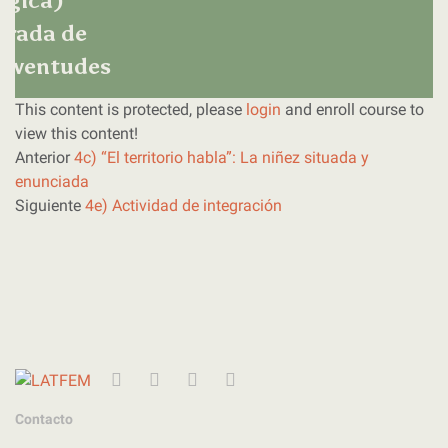
égica)
irada de
 juventudes
This content is protected, please
login
and enroll course to
view this content!
Anterior
4c) “El territorio habla”: La niñez situada y
enunciada
Siguiente
4e) Actividad de integración
Twitter
Instagram
Facebook
YouTube
Contacto