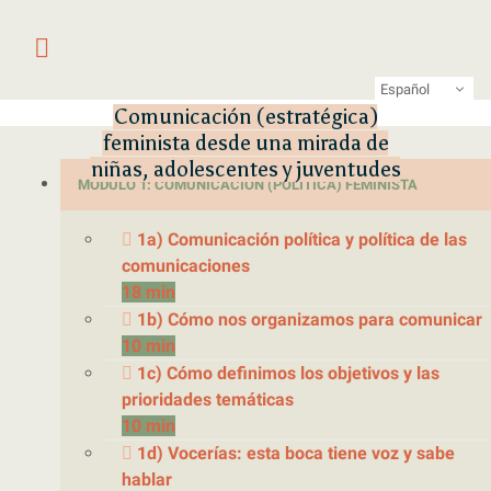
Saltar al contenido
Primer laboratorio online de pe
LATFEM Lab
Español
Comunicación (estratégica)
feminista desde una mirada de
niñas, adolescentes y juventudes
MÓDULO 1: COMUNICACIÓN (POLÍTICA) FEMINISTA
1a) Comunicación política y política de las
comunicaciones
18 min
1b) Cómo nos organizamos para comunicar
10 min
1c) Cómo definimos los objetivos y las
prioridades temáticas
10 min
1d) Vocerías: esta boca tiene voz y sabe
hablar