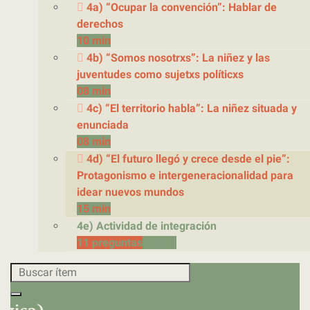
4a) “Ocupar la convención”: Hablar de
derechos
10 min
4b) “Somos nosotrxs”: La niñez y las
juventudes como sujetxs políticxs
08 min
4c) “El territorio habla”: La niñez situada y
enunciada
08 min
4d) “El futuro llegó y crece desde el pie”:
Protagonismo e intergeneracionalidad para
idear nuevos mundos
15 min
4e) Actividad de integración
11 preguntas
15 min