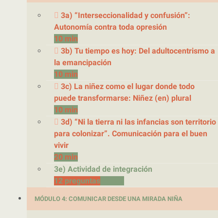
3a) “Interseccionalidad y confusión”:
Autonomía contra toda opresión
10 min
3b) Tu tiempo es hoy: Del adultocentrismo a
la emancipación
10 min
3c) La niñez como el lugar donde todo
puede transformarse: Niñez (en) plural
10 min
3d) “Ni la tierra ni las infancias son territorio
para colonizar”. Comunicación para el buen
vivir
20 min
3e) Actividad de integración
12 preguntas
15 min
MÓDULO 4: COMUNICAR DESDE UNA MIRADA NIÑA