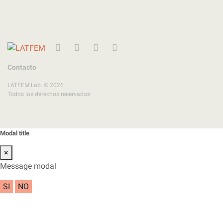
Twitter
Instagram
Facebook
YouTube
Contacto
LATFEM Lab. © 2026
Todos los derechos reservados
Modal title
×
Message modal
SI
NO