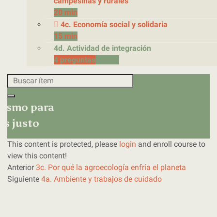
campesinas y rurales
20 min
4c. Economía social y solidaria
15 min
4d. Actividad de integración
4 preguntas
10 min
nismo para
s justo
This content is protected, please
login
and enroll course to
view this content!
Anterior
3c. Por qué la agroecología enfría el planeta
Siguiente
4a. Ambiente y trabajos de cuidado