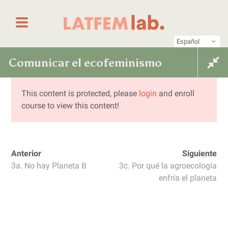
Saltar al contenido
Primer laboratorio online de periodismo femin
LATFEM Lab
Español
Comunicar el ecofeminismo
Comunicar el ecofeminismo para
construir un mundo más justo
para construir un mundo más
This content is protected, please
login
and enroll
course to view this content!
justo
Anterior
Siguiente
3a. No hay Planeta B
3c. Por qué la agroecología
enfría el planeta