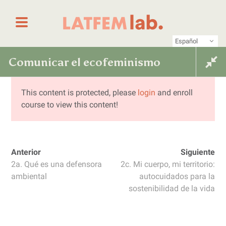
Saltar al contenido
Primer laboratorio online de periodismo femin
LATFEM Lab
Español
Comunicar el ecofeminismo
Comunicar el ecofeminismo para
construir un mundo más justo
para construir un mundo más
This content is protected, please
login
and enroll
course to view this content!
justo
Anterior
Siguiente
2a. Qué es una defensora
2c. Mi cuerpo, mi territorio:
ambiental
autocuidados para la
sostenibilidad de la vida