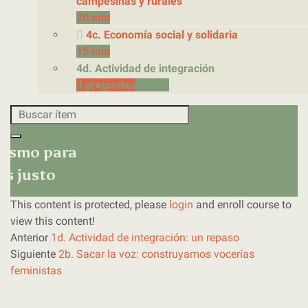
campesinas y rurales
20 min
4c. Economía social y solidaria
15 min
4d. Actividad de integración
4 preguntas
10 min
nismo para
s justo
This content is protected, please
login
and enroll course to
view this content!
Anterior
1d. Actividad de integración: un repaso
Siguiente
2b. Sacar la voz: construyamos vocerías
feministas