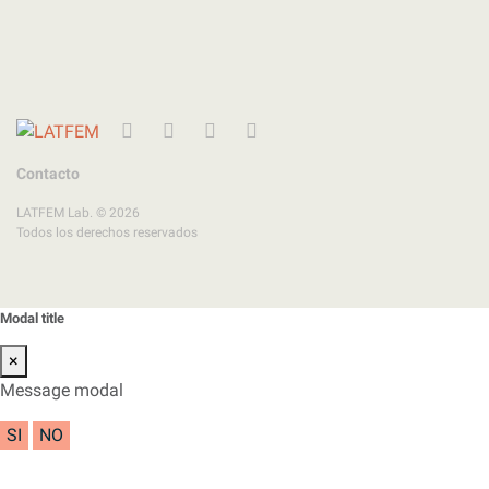
Twitter
Instagram
Facebook
YouTube
Contacto
LATFEM Lab. © 2026
Todos los derechos reservados
Modal title
×
Message modal
SI
NO