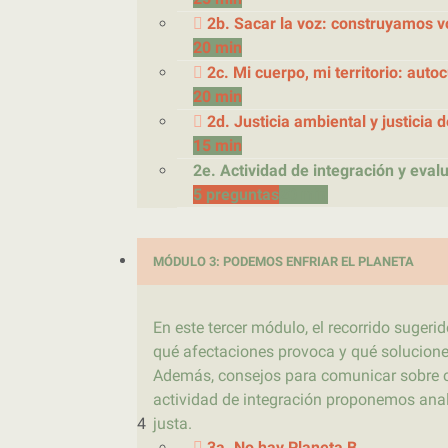
2b. Sacar la voz: construyamos v
20 min
2c. Mi cuerpo, mi territorio: auto
20 min
2d. Justicia ambiental y justicia
15 min
2e. Actividad de integración y eval
5 preguntas
20 min
MÓDULO 3: PODEMOS ENFRIAR EL PLANETA
En este tercer módulo, el recorrido sugerid
qué afectaciones provoca y qué solucione
Además, consejos para comunicar sobre c
actividad de integración proponemos anali
4
justa.
3a. No hay Planeta B