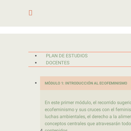
Saltar al contenido
PLAN DE ESTUDIOS
DOCENTES
MÓDULO 1: INTRODUCCIÓN AL ECOFEMINISMO
En este primer módulo, el recorrido suger
ecofeminismo y sus cruces con el feminis
luchas ambientales, el derecho a la alime
conceptos centrales que atravesarán todo e
4
contenidos.