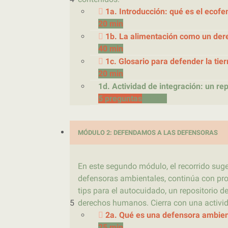
1a. Introducción: qué es el ecof
20 min
1b. La alimentación como un der
40 min
1c. Glosario para defender la tierr
20 min
1d. Actividad de integración: un re
5 preguntas
10 min
MÓDULO 2: DEFENDAMOS A LAS DEFENSORAS
En este segundo módulo, el recorrido suge
defensoras ambientales, continúa con prop
tips para el autocuidado, un repositorio d
5
derechos humanos. Cierra con una activid
2a. Qué es una defensora ambien
25 min