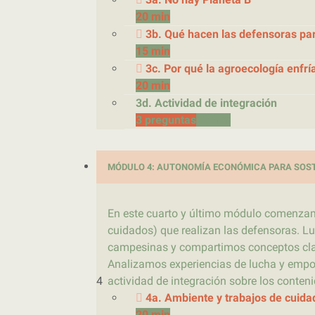
20 min
3b. Qué hacen las defensoras para
15 min
3c. Por qué la agroecología enfrí
20 min
3d. Actividad de integración
3 preguntas
10 min
MÓDULO 4: AUTONOMÍA ECONÓMICA PARA SOST
En este cuarto y último módulo comenzamo
cuidados) que realizan las defensoras.
campesinas y compartimos conceptos clav
Analizamos experiencias de lucha y empo
4
actividad de integración sobre los conten
4a. Ambiente y trabajos de cuida
20 min