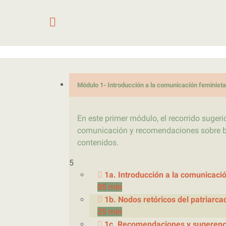
Saltar al contenido
Módulo 1- Introducción a la comunicación feminista
En este primer módulo, el recorrido sugeri
comunicación y recomendaciones sobre bue
contenidos.
5
1a. Introducción a la comunicaci
05 min
1b. Nodos retóricos del patriarc
25 min
1c. Recomendaciones y sugerenci