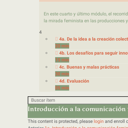
En este cuarto y último módulo, el recorri
la mirada feminista en las producciones y
4
4a. De la idea a la creación colec
20 min
4b. Los desafíos para seguir inn
15 min
4c. Buenas y malas prácticas
30 min
4d. Evaluación
05 min
Introducción a la comunicación f
This content is protected, please
login
and enroll c