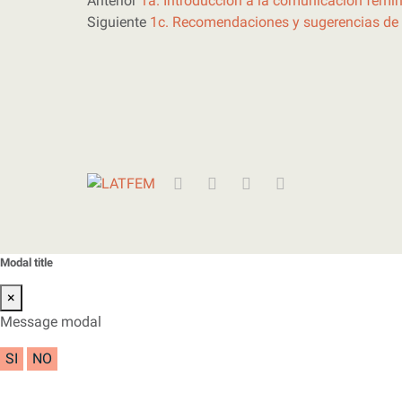
Anterior
1a. Introducción a la comunicación femin
Siguiente
1c. Recomendaciones y sugerencias de 
Twitter
Instagram
Facebook
YouTube
Modal title
×
Message modal
SI
NO