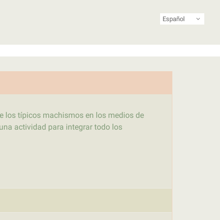
Español
riodismo feminista de Latinoamérica y el Caribe
s de los típicos machismos en los medios de
a actividad para integrar todo los