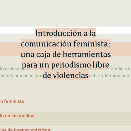
Primer laboratorio online de pe
LATFEM Lab
Introducción a la
comunicación feminista:
una caja de herramientas
para un periodismo libre
do se inicia con un texto introductorio, continúa con el análisi
de violencias
nas prácticas para una cobertura responsable y termina con un
ón feminista
ado en los medios
as de buenas prácticas