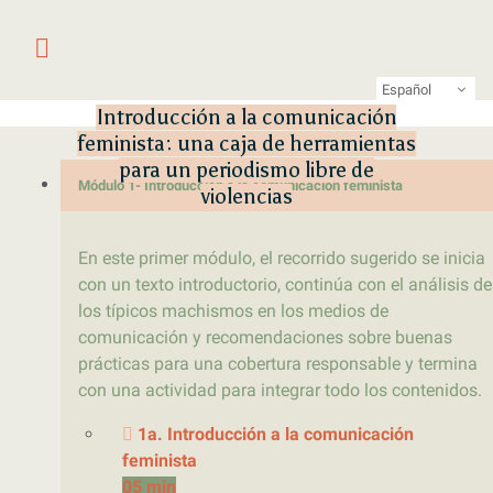
Saltar al contenido
Primer laboratorio online de pe
LATFEM Lab
Español
Introducción a la comunicación
feminista: una caja de herramientas
para un periodismo libre de
Módulo 1- Introducción a la comunicación feminista
violencias
En este primer módulo, el recorrido sugerido se inicia
con un texto introductorio, continúa con el análisis de
los típicos machismos en los medios de
comunicación y recomendaciones sobre buenas
prácticas para una cobertura responsable y termina
con una actividad para integrar todo los contenidos.
1a. Introducción a la comunicación
feminista
05 min