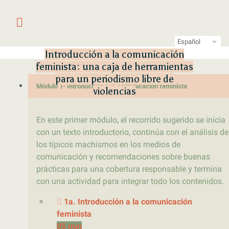
Saltar al contenido
Primer laboratorio online de pe
LATFEM Lab
Español
Introducción a la comunicación
feminista: una caja de herramientas
para un periodismo libre de
Módulo 1- Introducción a la comunicación feminista
violencias
En este primer módulo, el recorrido sugerido se inicia
con un texto introductorio, continúa con el análisis de
los típicos machismos en los medios de
comunicación y recomendaciones sobre buenas
prácticas para una cobertura responsable y termina
con una actividad para integrar todo los contenidos.
1a. Introducción a la comunicación
feminista
05 min