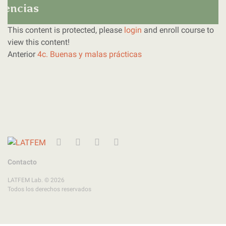
olencias
This content is protected, please
login
and enroll course to
view this content!
Anterior
4c. Buenas y malas prácticas
Twitter
Instagram
Facebook
YouTube
Contacto
LATFEM Lab. © 2026
Todos los derechos reservados