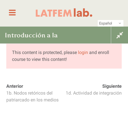
Saltar al contenido
Primer laboratorio online de periodismo femin
LATFEM Lab
Español
Introducción a la
Introducción a la comunicación
feminista: una caja de herramientas
comunicación feminista: una
This content is protected, please
login
and enroll
para un periodismo libre de
course to view this content!
violencias
caja de herramientas para un
Anterior
Siguiente
periodismo libre de violencias
1b. Nodos retóricos del
1d. Actividad de integración
patriarcado en los medios