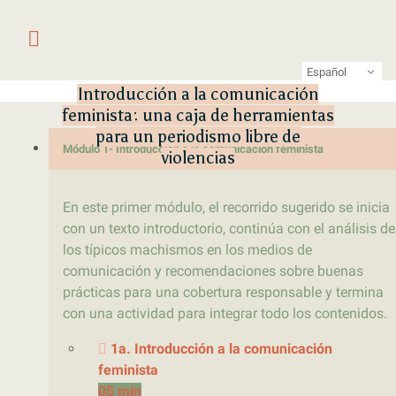
Saltar al contenido
Primer laboratorio online de pe
LATFEM Lab
Español
Introducción a la comunicación
feminista: una caja de herramientas
para un periodismo libre de
Módulo 1- Introducción a la comunicación feminista
violencias
En este primer módulo, el recorrido sugerido se inicia
con un texto introductorio, continúa con el análisis de
los típicos machismos en los medios de
comunicación y recomendaciones sobre buenas
prácticas para una cobertura responsable y termina
con una actividad para integrar todo los contenidos.
1a. Introducción a la comunicación
feminista
05 min