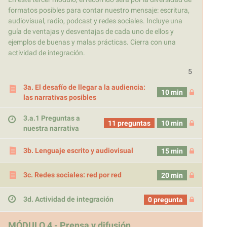
formatos posibles para contar nuestro mensaje: escritura,
audiovisual, radio, podcast y redes sociales. Incluye una
guía de ventajas y desventajas de cada uno de ellos y
ejemplos de buenas y malas prácticas. Cierra con una
actividad de integración.
5
3a. El desafío de llegar a la audiencia:
10 min
las narrativas posibles
3.a.1 Preguntas a
11 preguntas
10 min
nuestra narrativa
3b. Lenguaje escrito y audiovisual
15 min
3c. Redes sociales: red por red
20 min
3d. Actividad de integración
0 pregunta
MÓDULO 4 - Prensa y difusión