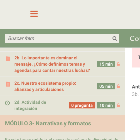
las definiciones de mensaje, temas, agenda y ecosistema.
Saltar al contenido
Sigue con ejemplos de buenos y malos mensajes en
campañas, acciones en redes y proyectos. Cierra con una
actividad de integración de todos los contenidos.
4
Co
2a. Introducción: de la idea al mensaje
15 min
2b. Lo importante es dominar el
mensaje. ¿Cómo definimos temas y
15 min
agendas para contar nuestras luchas?
2c. Nuestro ecosistema propio:
Ant
05 min
alianzas y articulaciones
3b.
2d. Actividad de
0 pregunta
10 min
integración
MÓDULO 3- Narrativas y formatos
En este tercer módulo, el recorrido será por la diversidad de