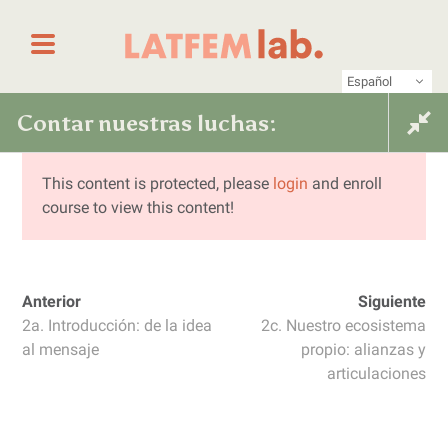
Saltar al contenido
Primer laboratorio online de periodismo femin
LATFEM Lab
Español
Contar nuestras luchas:
Contar nuestras luchas:
herramientas de comunicación para
herramientas de
This content is protected, please
login
and enroll
jóvenes activistas
course to view this content!
comunicación para jóvenes
Anterior
Siguiente
activistas
2a. Introducción: de la idea
2c. Nuestro ecosistema
al mensaje
propio: alianzas y
articulaciones